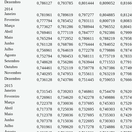
Dezembro
0,786127
0,793785
0,801444
0,809052
0,8166
2014
Janeiro
0,781961
0,789619
0,797277
0,804885
0,8124
Fevereiro
0,777794
0,785452
0,793111
0,800719
0,8083
Março
0,773627
0,781286
0,788944
0,796552
0,8041
Abril
0,769461
0,777119
0,784777
0,792386
0,7999
Maio
0,765294
0,772952
0,780611
0,788219
0,7958
Junho
0,761128
0,768786
0,776444
0,784052
0,7916
Julho
0,756961
0,764619
0,772278
0,779886
0,7874
Agosto
0,752794
0,760453
0,768111
0,775719
0,7833
Setembro
0,748628
0,756286
0,763944
0,771553
0,7791
Outubro
0,744461
0,752119
0,759778
0,767386
0,7749
Novembro
0,740295
0,747953
0,755611
0,763219
0,7708
Dezembro
0,736128
0,743786
0,751445
0,759053
0,7666
2015
Janeiro
0,731545
0,739203
0,746861
0,754470
0,7620
Fevereiro
0,726961
0,734620
0,742278
0,749886
0,7574
Março
0,722378
0,730036
0,737695
0,745303
0,7529
Abril
0,717378
0,725036
0,732695
0,740303
0,7479
Maio
0,712378
0,720036
0,727695
0,735303
0,7429
Junho
0,707378
0,715036
0,722695
0,730303
0,7379
Julho
0,701961
0,709620
0,717278
0,724886
0,7324
Agosto