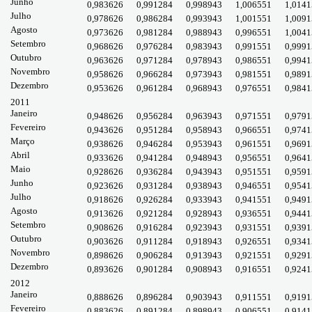
Junho
0,983626
0,991284
0,998943
1,006551
1,0141
Julho
0,978626
0,986284
0,993943
1,001551
1,0091
Agosto
0,973626
0,981284
0,988943
0,996551
1,0041
Setembro
0,968626
0,976284
0,983943
0,991551
0,9991
Outubro
0,963626
0,971284
0,978943
0,986551
0,9941
Novembro
0,958626
0,966284
0,973943
0,981551
0,9891
Dezembro
0,953626
0,961284
0,968943
0,976551
0,9841
2011
Janeiro
0,948626
0,956284
0,963943
0,971551
0,9791
Fevereiro
0,943626
0,951284
0,958943
0,966551
0,9741
Março
0,938626
0,946284
0,953943
0,961551
0,9691
Abril
0,933626
0,941284
0,948943
0,956551
0,9641
Maio
0,928626
0,936284
0,943943
0,951551
0,9591
Junho
0,923626
0,931284
0,938943
0,946551
0,9541
Julho
0,918626
0,926284
0,933943
0,941551
0,9491
Agosto
0,913626
0,921284
0,928943
0,936551
0,9441
Setembro
0,908626
0,916284
0,923943
0,931551
0,9391
Outubro
0,903626
0,911284
0,918943
0,926551
0,9341
Novembro
0,898626
0,906284
0,913943
0,921551
0,9291
Dezembro
0,893626
0,901284
0,908943
0,916551
0,9241
2012
Janeiro
0,888626
0,896284
0,903943
0,911551
0,9191
Fevereiro
0,883626
0,891284
0,898943
0,906551
0,9141