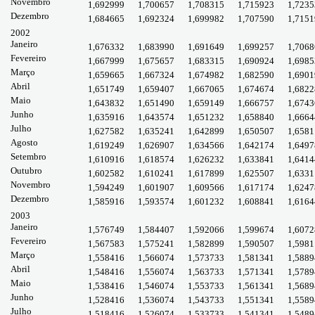
Novembro
1,692999
1,700657
1,708315
1,715923
1,7235
Dezembro
1,684665
1,692324
1,699982
1,707590
1,7151
2002
Janeiro
1,676332
1,683990
1,691649
1,699257
1,7068
Fevereiro
1,667999
1,675657
1,683315
1,690924
1,6985
Março
1,659665
1,667324
1,674982
1,682590
1,6901
Abril
1,651749
1,659407
1,667065
1,674674
1,6822
Maio
1,643832
1,651490
1,659149
1,666757
1,6743
Junho
1,635916
1,643574
1,651232
1,658840
1,6664
Julho
1,627582
1,635241
1,642899
1,650507
1,6581
Agosto
1,619249
1,626907
1,634566
1,642174
1,6497
Setembro
1,610916
1,618574
1,626232
1,633841
1,6414
Outubro
1,602582
1,610241
1,617899
1,625507
1,6331
Novembro
1,594249
1,601907
1,609566
1,617174
1,6247
Dezembro
1,585916
1,593574
1,601232
1,608841
1,6164
2003
Janeiro
1,576749
1,584407
1,592066
1,599674
1,6072
Fevereiro
1,567583
1,575241
1,582899
1,590507
1,5981
Março
1,558416
1,566074
1,573733
1,581341
1,5889
Abril
1,548416
1,556074
1,563733
1,571341
1,5789
Maio
1,538416
1,546074
1,553733
1,561341
1,5689
Junho
1,528416
1,536074
1,543733
1,551341
1,5589
Julho
1,518416
1,526074
1,533733
1,541341
1,5489