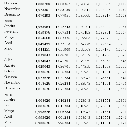
Outubro
1,080709
1,088367
1,096026
1,103634
1,1112
Novembro
1,075501
1,083159
1,090817
1,098426
1,1060
Dezembro
1,070293
1,077951
1,085609
1,093217
1,1008
2009
Janeiro
1,065084
1,072743
1,080401
1,088009
1,0956
Fevereiro
1,059876
1,067534
1,075193
1,082801
1,0904
Março
1,054668
1,062326
1,069984
1,077593
1,0852
Abril
1,049459
1,057118
1,064776
1,072384
1,0799
Maio
1,044251
1,051909
1,059568
1,067176
1,0747
Junho
1,039043
1,046701
1,054359
1,061968
1,0695
Julho
1,034043
1,041701
1,049359
1,056968
1,0645
Agosto
1,029043
1,036701
1,044359
1,051968
1,0595
Setembro
1,028626
1,036284
1,043943
1,051551
1,0591
Outubro
1,023626
1,031284
1,038943
1,046551
1,0541
Novembro
1,018626
1,026284
1,033943
1,041551
1,0491
Dezembro
1,013626
1,021284
1,028943
1,036551
1,0441
2010
Janeiro
1,008626
1,016284
1,023943
1,031551
1,0391
Fevereiro
1,003626
1,011284
1,018943
1,026551
1,0341
Março
0,998626
1,006284
1,013943
1,021551
1,0291
Abril
0,993626
1,001284
1,008943
1,016551
1,0241
Maio
0,988626
0,996284
1,003943
1,011551
1,0191