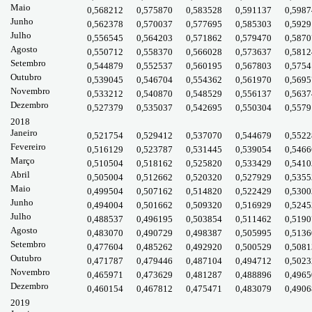
Maio
0,568212
0,575870
0,583528
0,591137
0,5987
Junho
0,562378
0,570037
0,577695
0,585303
0,5929
Julho
0,556545
0,564203
0,571862
0,579470
0,5870
Agosto
0,550712
0,558370
0,566028
0,573637
0,5812
Setembro
0,544879
0,552537
0,560195
0,567803
0,5754
Outubro
0,539045
0,546704
0,554362
0,561970
0,5695
Novembro
0,533212
0,540870
0,548529
0,556137
0,5637
Dezembro
0,527379
0,535037
0,542695
0,550304
0,5579
2018
Janeiro
0,521754
0,529412
0,537070
0,544679
0,5522
Fevereiro
0,516129
0,523787
0,531445
0,539054
0,5466
Março
0,510504
0,518162
0,525820
0,533429
0,5410
Abril
0,505004
0,512662
0,520320
0,527929
0,5355
Maio
0,499504
0,507162
0,514820
0,522429
0,5300
Junho
0,494004
0,501662
0,509320
0,516929
0,5245
Julho
0,488537
0,496195
0,503854
0,511462
0,5190
Agosto
0,483070
0,490729
0,498387
0,505995
0,5136
Setembro
0,477604
0,485262
0,492920
0,500529
0,5081
Outubro
0,471787
0,479446
0,487104
0,494712
0,5023
Novembro
0,465971
0,473629
0,481287
0,488896
0,4965
Dezembro
0,460154
0,467812
0,475471
0,483079
0,4906
2019