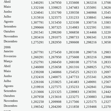
Abril
1,340291
1,347950
1,355608
1,363216
1,3708
Maio
1,332166
1,339825
1,347483
1,355091
1,3626
Junho
1,324041
1,331700
1,339358
1,346966
1,3545
Julho
1,315916
1,323575
1,331233
1,338841
1,3464
Agosto
1,307791
1,315450
1,323108
1,330716
1,3383
Setembro
1,299666
1,307325
1,314983
1,322591
1,3301
Outubro
1,291541
1,299200
1,306858
1,314466
1,3220
Novembro
1,283416
1,291075
1,298733
1,306341
1,3139
Dezembro
1,275291
1,282950
1,290608
1,298216
1,3058
2006
Janeiro
1,267791
1,275450
1,283108
1,290716
1,2983
Fevereiro
1,260291
1,267950
1,275608
1,283216
1,2908
Março
1,252791
1,260450
1,268108
1,275716
1,2833
Abril
1,246000
1,253658
1,261316
1,268925
1,2765
Maio
1,239208
1,246866
1,254525
1,262133
1,2697
Junho
1,232416
1,240075
1,247733
1,255341
1,2629
Julho
1,226166
1,233825
1,241483
1,249091
1,2567
Agosto
1,219916
1,227575
1,235233
1,242841
1,2504
Setembro
1,213666
1,221325
1,228983
1,236591
1,2442
Outubro
1,207958
1,215616
1,223275
1,230883
1,2384
Novembro
1,202250
1,209908
1,217566
1,225175
1,2327
Dezembro
1,196542
1,204200
1,211858
1,219466
1,2270