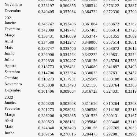
Novembro
0,353197
0,360855
0,368514
0,376122
0,3837
Dezembro
0,349405
0,357064
0,364722
0,372330
0,3799
2021
Janeiro
0,345747
0,353405
0,361064
0,368672
0,3762
Fevereiro
0,342089
0,349747
0,357405
0,365014
0,3726
Março
0,338431
0,346089
0,353747
0,361355
0,3689
Abril
0,334589
0,342247
0,349906
0,357514
0,3651
Maio
0,330747
0,338406
0,346064
0,353672
0,3612
Junho
0,326906
0,334564
0,342222
0,349831
0,3574
Julho
0,322839
0,330497
0,338156
0,345764
0,3533
Agosto
0,318773
0,326431
0,334089
0,341697
0,3493
Setembro
0,314706
0,322364
0,330023
0,337631
0,3452
Outubro
0,310273
0,317931
0,325589
0,333198
0,3408
Novembro
0,305839
0,313498
0,321156
0,328764
0,3363
Dezembro
0,301406
0,309064
0,316723
0,324331
0,3319
2022
Janeiro
0,296339
0,303998
0,311656
0,319264
0,3268
Fevereiro
0,291273
0,298931
0,306589
0,314198
0,3218
Março
0,286206
0,293865
0,301523
0,309131
0,3167
Abril
0,280523
0,288181
0,295840
0,303448
0,3110
Maio
0,274840
0,282498
0,290156
0,297765
0,3053
Junho
0,269156
0,276815
0,284473
0,292081
0,2996