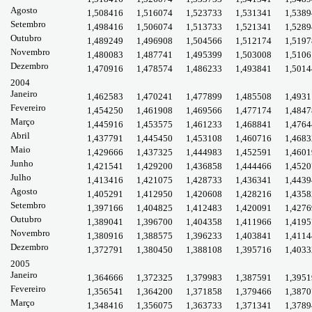
Agosto
1,508416
1,516074
1,523733
1,531341
1,5389
Setembro
1,498416
1,506074
1,513733
1,521341
1,5289
Outubro
1,489249
1,496908
1,504566
1,512174
1,5197
Novembro
1,480083
1,487741
1,495399
1,503008
1,5106
Dezembro
1,470916
1,478574
1,486233
1,493841
1,5014
2004
Janeiro
1,462583
1,470241
1,477899
1,485508
1,4931
Fevereiro
1,454250
1,461908
1,469566
1,477174
1,4847
Março
1,445916
1,453575
1,461233
1,468841
1,4764
Abril
1,437791
1,445450
1,453108
1,460716
1,4683
Maio
1,429666
1,437325
1,444983
1,452591
1,4601
Junho
1,421541
1,429200
1,436858
1,444466
1,4520
Julho
1,413416
1,421075
1,428733
1,436341
1,4439
Agosto
1,405291
1,412950
1,420608
1,428216
1,4358
Setembro
1,397166
1,404825
1,412483
1,420091
1,4276
Outubro
1,389041
1,396700
1,404358
1,411966
1,4195
Novembro
1,380916
1,388575
1,396233
1,403841
1,4114
Dezembro
1,372791
1,380450
1,388108
1,395716
1,4033
2005
Janeiro
1,364666
1,372325
1,379983
1,387591
1,3951
Fevereiro
1,356541
1,364200
1,371858
1,379466
1,3870
Março
1,348416
1,356075
1,363733
1,371341
1,3789