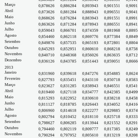
Março
0,878626
0,886284
0,893943
0,901551
0,9091
Abril
0,873626
0,881284
0,888943
0,896551
0,9041
Maio
0,868626
0,876284
0,883943
0,891551
0,8991
Junho
0,863626
0,871284
0,878943
0,886551
0,8941
Julho
0,859043
0,866701
0,874359
0,881968
0,8895
Agosto
0,854460
0,862118
0,869776
0,877384
0,8849
Setembro
0,849876
0,857535
0,865193
0,872801
0,8804
Outubro
0,845293
0,852951
0,860610
0,868218
0,8758
Novembro
0,840710
0,848368
0,856026
0,863635
0,8712
Dezembro
0,836126
0,843785
0,851443
0,859051
0,8666
2013
Janeiro
0,831960
0,839618
0,847276
0,854885
0,8624
Fevereiro
0,827793
0,835451
0,843110
0,850718
0,8583
Março
0,823627
0,831285
0,838943
0,846551
0,8541
Abril
0,819460
0,827118
0,834777
0,842385
0,8499
Maio
0,815293
0,822952
0,830610
0,838218
0,8458
Junho
0,811127
0,818785
0,826443
0,834052
0,8416
Julho
0,806960
0,814618
0,822277
0,829885
0,8374
Agosto
0,802794
0,810452
0,818110
0,825718
0,8333
Setembro
0,798627
0,806285
0,813944
0,821552
0,8291
Outubro
0,794460
0,802119
0,809777
0,817385
0,8249
Novembro
0,790294
0,797952
0,805610
0,813219
0,8208