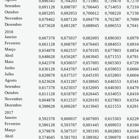
0,696545
0,704203
0,711861
0,719470
0,7270
Setembro
0,691128
0,698787
0,706445
0,714053
0,7216
Outubro
0,685295
0,692953
0,700612
0,708220
0,7158
Novembro
0,679462
0,687120
0,694778
0,702387
0,7099
Dezembro
0,673628
0,681287
0,688945
0,696553
0,7041
2016
Janeiro
0,667378
0,675037
0,682695
0,690303
0,6979
Fevereiro
0,661128
0,668787
0,676445
0,684053
0,6916
Março
0,654878
0,662537
0,670195
0,677803
0,6854
Abril
0,648628
0,656287
0,663945
0,671553
0,6791
Maio
0,642378
0,650037
0,657695
0,665303
0,6729
Junho
0,636128
0,643787
0,651445
0,659053
0,6666
Julho
0,629878
0,637537
0,645195
0,652803
0,6604
Agosto
0,623628
0,631287
0,638945
0,646553
0,6541
Setembro
0,617378
0,625037
0,632695
0,640303
0,6479
Outubro
0,611128
0,618787
0,626445
0,634053
0,6416
Novembro
0,604878
0,612537
0,620195
0,627803
0,6354
Dezembro
0,598628
0,606287
0,613945
0,621553
0,6291
2017
Janeiro
0,592378
0,600037
0,607695
0,615303
0,6229
Fevereiro
0,586128
0,593787
0,601445
0,609053
0,6166
Março
0,579878
0,587537
0,595195
0,602803
0,6104
Abril
0,574045
0,581703
0,589362
0,596970
0,6045