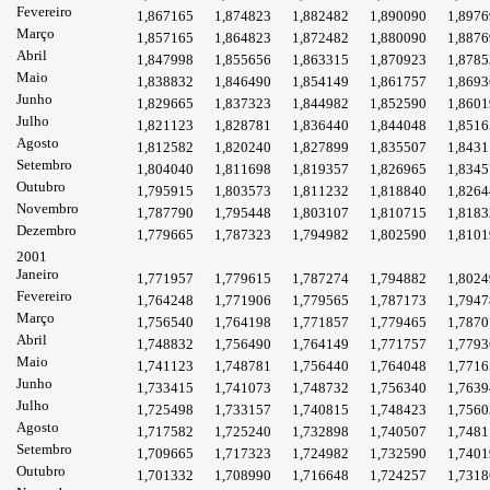
Fevereiro
1,867165
1,874823
1,882482
1,890090
1,8976
Março
1,857165
1,864823
1,872482
1,880090
1,8876
Abril
1,847998
1,855656
1,863315
1,870923
1,8785
Maio
1,838832
1,846490
1,854149
1,861757
1,8693
Junho
1,829665
1,837323
1,844982
1,852590
1,8601
Julho
1,821123
1,828781
1,836440
1,844048
1,8516
Agosto
1,812582
1,820240
1,827899
1,835507
1,8431
Setembro
1,804040
1,811698
1,819357
1,826965
1,8345
Outubro
1,795915
1,803573
1,811232
1,818840
1,8264
Novembro
1,787790
1,795448
1,803107
1,810715
1,8183
Dezembro
1,779665
1,787323
1,794982
1,802590
1,8101
2001
Janeiro
1,771957
1,779615
1,787274
1,794882
1,8024
Fevereiro
1,764248
1,771906
1,779565
1,787173
1,7947
Março
1,756540
1,764198
1,771857
1,779465
1,7870
Abril
1,748832
1,756490
1,764149
1,771757
1,7793
Maio
1,741123
1,748781
1,756440
1,764048
1,7716
Junho
1,733415
1,741073
1,748732
1,756340
1,7639
Julho
1,725498
1,733157
1,740815
1,748423
1,7560
Agosto
1,717582
1,725240
1,732898
1,740507
1,7481
Setembro
1,709665
1,717323
1,724982
1,732590
1,7401
Outubro
1,701332
1,708990
1,716648
1,724257
1,7318