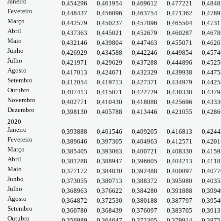
Janeiro
0,454296
0,461954
0,469612
0,477221
0,4848
Fevereiro
0,448437
0,456096
0,463754
0,471362
0,4789
Março
0,442579
0,450237
0,457896
0,465504
0,4731
Abril
0,437363
0,445021
0,452679
0,460287
0,4678
Maio
0,432146
0,439804
0,447463
0,455071
0,4626
Junho
0,426929
0,434588
0,442246
0,449854
0,4574
Julho
0,421971
0,429629
0,437288
0,444896
0,4525
Agosto
0,417013
0,424671
0,432329
0,439938
0,4475
Setembro
0,412054
0,419713
0,427371
0,434979
0,4425
Outubro
0,407413
0,415071
0,422729
0,430338
0,4379
Novembro
0,402771
0,410430
0,418088
0,425696
0,4333
Dezembro
0,398130
0,405788
0,413446
0,421055
0,4286
2020
Janeiro
0,393888
0,401546
0,409205
0,416813
0,4244
Fevereiro
0,389646
0,397305
0,404963
0,412571
0,4201
Março
0,385405
0,393063
0,400721
0,408330
0,4159
Abril
0,381288
0,388947
0,396605
0,404213
0,4118
Maio
0,377172
0,384830
0,392488
0,400097
0,4077
Junho
0,373055
0,380713
0,388372
0,395980
0,4035
Julho
0,368963
0,376622
0,384280
0,391888
0,3994
Agosto
0,364872
0,372530
0,380188
0,387797
0,3954
Setembro
0,360780
0,368439
0,376097
0,383705
0,3913
Outubro
0,356989
0,364647
0,372305
0,379914
0,3875