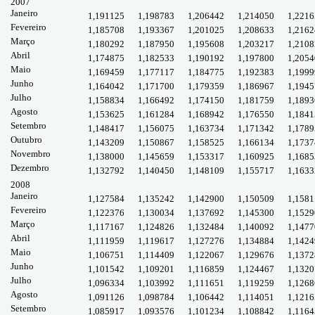
2007
Janeiro
1,191125
1,198783
1,206442
1,214050
1,2216
Fevereiro
1,185708
1,193367
1,201025
1,208633
1,2162
Março
1,180292
1,187950
1,195608
1,203217
1,2108
Abril
1,174875
1,182533
1,190192
1,197800
1,2054
Maio
1,169459
1,177117
1,184775
1,192383
1,1999
Junho
1,164042
1,171700
1,179359
1,186967
1,1945
Julho
1,158834
1,166492
1,174150
1,181759
1,1893
Agosto
1,153625
1,161284
1,168942
1,176550
1,1841
Setembro
1,148417
1,156075
1,163734
1,171342
1,1789
Outubro
1,143209
1,150867
1,158525
1,166134
1,1737
Novembro
1,138000
1,145659
1,153317
1,160925
1,1685
Dezembro
1,132792
1,140450
1,148109
1,155717
1,1633
2008
Janeiro
1,127584
1,135242
1,142900
1,150509
1,1581
Fevereiro
1,122376
1,130034
1,137692
1,145300
1,1529
Março
1,117167
1,124826
1,132484
1,140092
1,1477
Abril
1,111959
1,119617
1,127276
1,134884
1,1424
Maio
1,106751
1,114409
1,122067
1,129676
1,1372
Junho
1,101542
1,109201
1,116859
1,124467
1,1320
Julho
1,096334
1,103992
1,111651
1,119259
1,1268
Agosto
1,091126
1,098784
1,106442
1,114051
1,1216
Setembro
1,085917
1,093576
1,101234
1,108842
1,1164