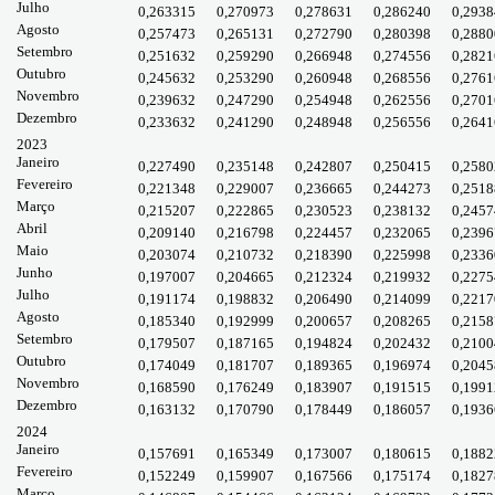
Julho
0,263315
0,270973
0,278631
0,286240
0,2938
Agosto
0,257473
0,265131
0,272790
0,280398
0,2880
Setembro
0,251632
0,259290
0,266948
0,274556
0,2821
Outubro
0,245632
0,253290
0,260948
0,268556
0,2761
Novembro
0,239632
0,247290
0,254948
0,262556
0,2701
Dezembro
0,233632
0,241290
0,248948
0,256556
0,2641
2023
Janeiro
0,227490
0,235148
0,242807
0,250415
0,2580
Fevereiro
0,221348
0,229007
0,236665
0,244273
0,2518
Março
0,215207
0,222865
0,230523
0,238132
0,2457
Abril
0,209140
0,216798
0,224457
0,232065
0,2396
Maio
0,203074
0,210732
0,218390
0,225998
0,2336
Junho
0,197007
0,204665
0,212324
0,219932
0,2275
Julho
0,191174
0,198832
0,206490
0,214099
0,2217
Agosto
0,185340
0,192999
0,200657
0,208265
0,2158
Setembro
0,179507
0,187165
0,194824
0,202432
0,2100
Outubro
0,174049
0,181707
0,189365
0,196974
0,2045
Novembro
0,168590
0,176249
0,183907
0,191515
0,1991
Dezembro
0,163132
0,170790
0,178449
0,186057
0,1936
2024
Janeiro
0,157691
0,165349
0,173007
0,180615
0,1882
Fevereiro
0,152249
0,159907
0,167566
0,175174
0,1827
Março