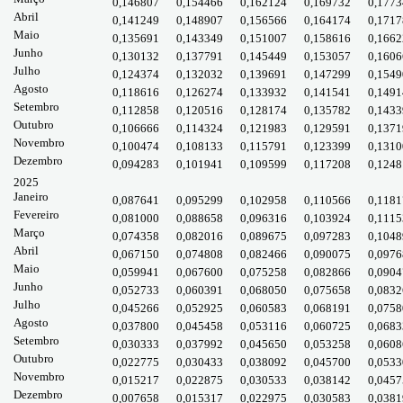
0,146807
0,154466
0,162124
0,169732
0,1773
Abril
0,141249
0,148907
0,156566
0,164174
0,1717
Maio
0,135691
0,143349
0,151007
0,158616
0,1662
Junho
0,130132
0,137791
0,145449
0,153057
0,1606
Julho
0,124374
0,132032
0,139691
0,147299
0,1549
Agosto
0,118616
0,126274
0,133932
0,141541
0,1491
Setembro
0,112858
0,120516
0,128174
0,135782
0,1433
Outubro
0,106666
0,114324
0,121983
0,129591
0,1371
Novembro
0,100474
0,108133
0,115791
0,123399
0,1310
Dezembro
0,094283
0,101941
0,109599
0,117208
0,1248
2025
Janeiro
0,087641
0,095299
0,102958
0,110566
0,1181
Fevereiro
0,081000
0,088658
0,096316
0,103924
0,1115
Março
0,074358
0,082016
0,089675
0,097283
0,1048
Abril
0,067150
0,074808
0,082466
0,090075
0,0976
Maio
0,059941
0,067600
0,075258
0,082866
0,0904
Junho
0,052733
0,060391
0,068050
0,075658
0,0832
Julho
0,045266
0,052925
0,060583
0,068191
0,0758
Agosto
0,037800
0,045458
0,053116
0,060725
0,0683
Setembro
0,030333
0,037992
0,045650
0,053258
0,0608
Outubro
0,022775
0,030433
0,038092
0,045700
0,0533
Novembro
0,015217
0,022875
0,030533
0,038142
0,0457
Dezembro
0,007658
0,015317
0,022975
0,030583
0,0381