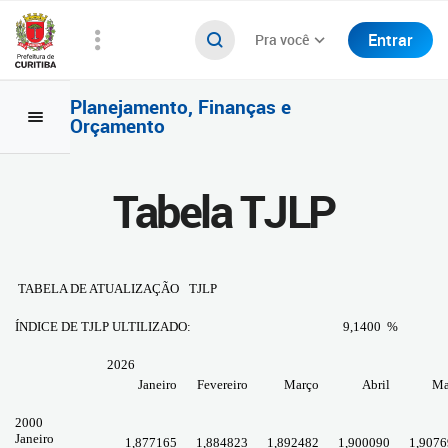
Entrar
Pra você
Planejamento, Finanças e
Orçamento
Tabela TJLP
TABELA DE ATUALIZAÇÃO
TJLP
ÍNDICE DE TJLP ULTILIZADO:
9,1400 %
2026
Janeiro
Fevereiro
Março
Abril
Ma
2000
Janeiro
1,877165
1,884823
1,892482
1,900090
1,9076